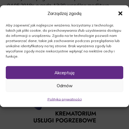
04.05.2018r. o godz. 13:30 wspólną modlitwa
różańcową w kościele św. Józefa w Rogozińcu.
Zarządzaj zgodą
Następnie zostanie odprawiona msza żałobna o
Aby zapewnić jak najlepsze wrażenia, korzystamy z technologii,
godz 14:00, po której odprowadzimy zmarłego na
takich jak pliki cookie, do przechowywania i/lub uzyskiwania dostępu
miejsce wiecznego spoczynku.
do informacji o urządzeniu. Zgoda na te technologie pozwoli nam
przetwarzać dane, takie jak zachowanie podczas przeglądania lub
O czym zawiadamia pogrążona w smutku
unikalne identyfikatory na tej stronie. Brak wyrażenia zgody lub
Rodzina.
wycofanie zgody może niekorzystnie wpłynąć na niektóre cechy i
funkcje.
Akceptuję
Odmów
Polityka prywatności