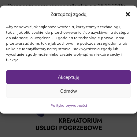
Ceremonia pogrezbowa odbędzie się 18.12.2015r.
o godzinie 12:00 w kaplicy na cmentarzu
Zarządzaj zgodą
komunalnym w Skwierzynie. Po czym nastąpi
Aby zapewnić jak najlepsze wrażenia, korzystamy z technologii,
odprowadzenie zmarłego na miejsce wiecznego
takich jak pliki cookie, do przechowywania i/lub uzyskiwania dostępu
spoczynku.
do informacji o urządzeniu. Zgoda na te technologie pozwoli nam
przetwarzać dane, takie jak zachowanie podczas przeglądania lub
O czym zawiadamia pogrążona w smutku
unikalne identyfikatory na tej stronie. Brak wyrażenia zgody lub
Rodzina.
wycofanie zgody może niekorzystnie wpłynąć na niektóre cechy i
funkcje.
Akceptuję
Odmów
Polityka prywatności