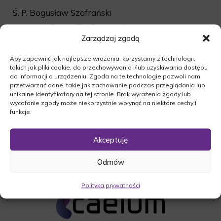
Ś. P. Bogusław Szafrański
Msza żałobna odbędzie się dnia 10.12.2015r. o
Zarządzaj zgodą
godzinie 13:00 w Kościele Jana Chrzciciela w
Międzychodzie.
Aby zapewnić jak najlepsze wrażenia, korzystamy z technologii,
Ceremonia pogrzebowa na cmentarzu
takich jak pliki cookie, do przechowywania i/lub uzyskiwania dostępu
komunalnym w Międzychodzie po mszy świętej o
do informacji o urządzeniu. Zgoda na te technologie pozwoli nam
przetwarzać dane, takie jak zachowanie podczas przeglądania lub
godzinie 14:00.
unikalne identyfikatory na tej stronie. Brak wyrażenia zgody lub
wycofanie zgody może niekorzystnie wpłynąć na niektóre cechy i
O czym zawiadamia pogrążona w smutku
funkcje.
Rodzina.
Akceptuję
Odmów
Polityka prywatności