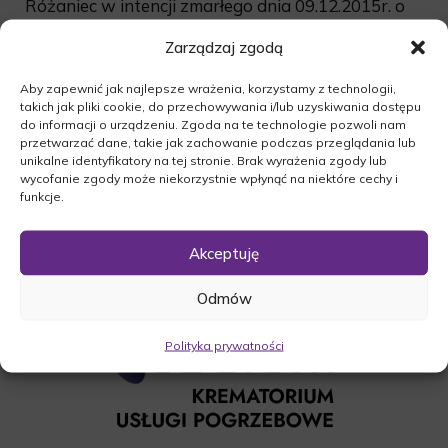
Różaniec w intencji zmarłego dnia 09.12.2015r. o
godzinie 12:30 w Kościele w Lubniewicach.
Zarządzaj zgodą
Msza żałobna odbędzie się dnia 09.12.2015r. o
godzinie 13:00 w Kościele w Lubniewicach.
Aby zapewnić jak najlepsze wrażenia, korzystamy z technologii,
Ceremonia pogrzebowa na cmentarzu w
takich jak pliki cookie, do przechowywania i/lub uzyskiwania dostępu
do informacji o urządzeniu. Zgoda na te technologie pozwoli nam
Lubniewicach po mszy świętej..
przetwarzać dane, takie jak zachowanie podczas przeglądania lub
O czym zawiadamia pogrążona w smutku
unikalne identyfikatory na tej stronie. Brak wyrażenia zgody lub
Rodzina.
wycofanie zgody może niekorzystnie wpłynąć na niektóre cechy i
funkcje.
Akceptuję
Odmów
Polityka prywatności