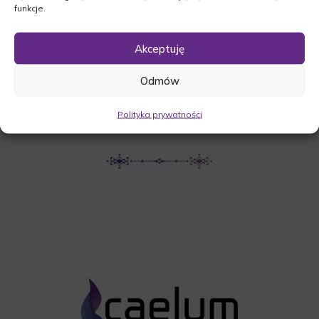
funkcje.
UDOSTĘPNIJ NEKROLOG
Akceptuję
Odmów
POBIERZ POWIADOMIENIE SMS
Polityka prywatności