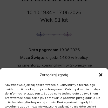
10.10.1934 - 17.06.2026
Wiek: 91 lat
Data pogrzebu:
19.06.2026
Msza Święta:
o godz. 14:00 w kaplicy
na cmentarzu komunalnym w Skwierzynie
Międzyrzecka 12B, 66-440 Skwierzyna
Zarządzaj zgodą
Cmentarz:
Uroczystość pogrzebowa
Aby zapewnić jak najlepsze wrażenia, korzystamy z technologii,
rozpocznie się po mszy św. na cmentarzu
takich jak pliki cookie, do przechowywania i/lub uzyskiwania dostępu
do informacji o urządzeniu. Zgoda na te technologie pozwoli nam
komunalnym w Skwierzynie.
przetwarzać dane, takie jak zachowanie podczas przeglądania lub
unikalne identyfikatory na tej stronie. Brak wyrażenia zgody lub
Międzyrzecka 12B, 66-440 Skwierzyna
wycofanie zgody może niekorzystnie wpłynąć na niektóre cechy i