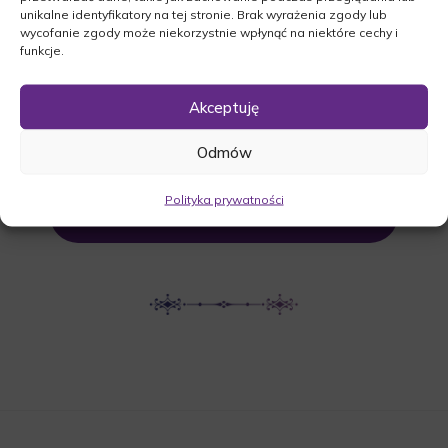
unikalne identyfikatory na tej stronie. Brak wyrażenia zgody lub
w Bojadłach.
wycofanie zgody może niekorzystnie wpłynąć na niektóre cechy i
funkcje.
Cmentarna, 66-130 Bojadła
Akceptuję
UDOSTĘPNIJ NEKROLOG
Odmów
Polityka prywatności
POBIERZ POWIADOMIENIE SMS