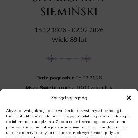
SIEMIŃSKI
15.12.1936 - 02.02.2026
Wiek: 89 lat
Data pogrzebu:
05.02.2026
Msza Święta:
o godz. 10:00 w kaplicy
na cmentarzu komunalnym w Skwierzynie
Zarządzaj zgodą
Cmentarz:
Uroczystość pogrzebowa
Aby zapewnić jak najlepsze wrażenia, korzystamy z technologii,
takich jak pliki cookie, do przechowywania i/lub uzyskiwania dostępu
rozpocznie się po mszy św. na cmentarzu
do informacji o urządzeniu. Zgoda na te technologie pozwoli nam
komunalnym w Skwierzynie.
przetwarzać dane, takie jak zachowanie podczas przeglądania lub
unikalne identyfikatory na tej stronie. Brak wyrażenia zgody lub
66-400 Skwierzyna