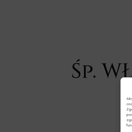
Śp. W
Aby
coo
Zgo
pod
zgo
fun