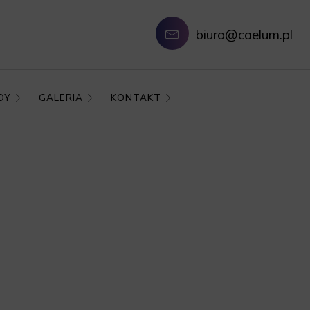
biuro@caelum.pl
DY
GALERIA
KONTAKT