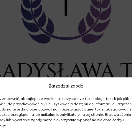
ŁADYSŁAWA 
Zarządzaj zgodą
10.12.1930 - 11.01.2026
 zapewnić jak najlepsze wrażenia, korzystamy z technologii, takich jak pliki
Wiek: 95 lat
kie, do przechowywania i/lub uzyskiwania dostępu do informacji o urządzeni
da na te technologie pozwoli nam przetwarzać dane, takie jak zachowanie
czas przeglądania lub unikalne identyfikatory na tej stronie. Brak wyrażenia
dy lub wycofanie zgody może niekorzystnie wpłynąć na niektóre cechy i
kcje.