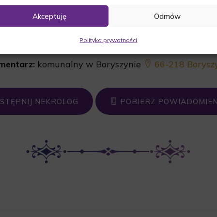
Akceptuję
Odmów
Data pogrzebu:
14.01.2026
Polityka prywatności
ęta:
o godz. 10:00 w kościele w Staropolu
66-218 
mentarz:
komunalny w Boryszynie
66-218 Borysz
STĘPNIJ NEKROLOG
POBIERZ POWIADOMIEN