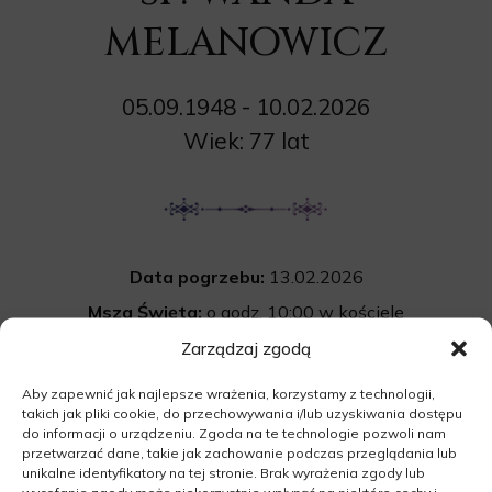
MELANOWICZ
05.09.1948 - 10.02.2026
Wiek: 77 lat
Data pogrzebu:
13.02.2026
Msza Święta:
o godz. 10:00 w kościele
pw. Najświętszego Serca Pana Jezus w Gliśnie.
Zarządzaj zgodą
Cmentarz:
Uroczystość pogrzebowa
Aby zapewnić jak najlepsze wrażenia, korzystamy z technologii,
takich jak pliki cookie, do przechowywania i/lub uzyskiwania dostępu
rozpocznie się po mszy św. na cmentarzu
do informacji o urządzeniu. Zgoda na te technologie pozwoli nam
komunalnym w Gliśnie.
przetwarzać dane, takie jak zachowanie podczas przeglądania lub
unikalne identyfikatory na tej stronie. Brak wyrażenia zgody lub
69-210 Glisno