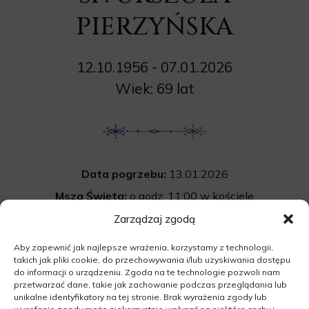
PIERZYŃSKA
12.10.1956 - 07.01.2026
Wiek: 69 lat
Data pogrzebu:
13.01.2026
Msza Święta:
o godz. 11:00 w kościele
pw. Matki Boskiej Królowej Polski w Chełście
Zarządzaj zgodą
Cmentarz:
Uroczystość pogrzebowa
Aby zapewnić jak najlepsze wrażenia, korzystamy z technologii,
takich jak pliki cookie, do przechowywania i/lub uzyskiwania dostępu
rozpocznie się po mszy św. na cmentarzu
do informacji o urządzeniu. Zgoda na te technologie pozwoli nam
w Chełście.
przetwarzać dane, takie jak zachowanie podczas przeglądania lub
unikalne identyfikatory na tej stronie. Brak wyrażenia zgody lub
64-733 Chełst