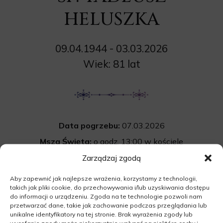
HELUSZKA
09.04.1944 - 03.03.2026
Wiek: 81 lat
Data pogrzebu:
07.03.2026
Msza Święta:
o godz. 13:00 w kościele
pw. NMP Królowej Polski w Świebodzinie
Zarządzaj zgodą
Parkowa 6, 66-200 Świebodzin
Aby zapewnić jak najlepsze wrażenia, korzystamy z technologii,
takich jak pliki cookie, do przechowywania i/lub uzyskiwania dostępu
Wyprowadzenie do grobu o godz.
14:00
do informacji o urządzeniu. Zgoda na te technologie pozwoli nam
Cmentarz:
komunalny w Świebodzinie
przetwarzać dane, takie jak zachowanie podczas przeglądania lub
unikalne identyfikatory na tej stronie. Brak wyrażenia zgody lub
Łęgowska 6, 66-200 Świebodzin