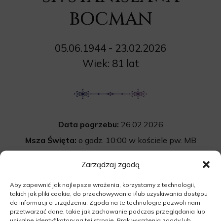
BOCMAN
05.06.1944 - 23.02.2026
Wiek: 81 lat
Data pogrzebu:
26.02.2026
Msza Święta:
o godz. 10:00 w kościele pw. MB
Nieustającej Pomocy w Rudgerzowicach
Zarządzaj zgodą
66-200 Rudgerzowice
Aby zapewnić jak najlepsze wrażenia, korzystamy z technologii,
Cmentarz:
uroczystość pogrzebowa po Mszy
takich jak pliki cookie, do przechowywania i/lub uzyskiwania dostępu
św. na cmentarzu komunalnym
do informacji o urządzeniu. Zgoda na te technologie pozwoli nam
przetwarzać dane, takie jak zachowanie podczas przeglądania lub
w Świebodzinie
unikalne identyfikatory na tej stronie. Brak wyrażenia zgody lub