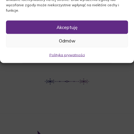
wycofanie zgody może niekorzystnie wpłynąć na niektóre cechy i
Łęgowska 6, 66-200 Świebodzin
funkcje.
Akceptuję
UDOSTĘPNIJ NEKROLOG
Odmów
POBIERZ POWIADOMIENIE SMS
Polityka prywatności