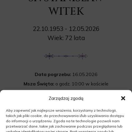
WITEK
22.10.1953 - 12.05.2026
Wiek: 72 lata
Data pogrzebu:
16.05.2026
Msza Święta:
o godz. 10:00 w kościele
pw. NMP Niepokalanie Poczętej w Sierakowie
Zarządzaj zgodą
Poznańska 8, 64-410 Sieraków
Aby zapewnić jak najlepsze wrażenia, korzystamy z technologii,
Wyprowadzenie do grobu o godz.
10:45
takich jak pliki cookie, do przechowywania i/lub uzyskiwania dostępu
Cmentarz:
Uroczystość pogrzebowa
do informacji o urządzeniu. Zgoda na te technologie pozwoli nam
przetwarzać dane, takie jak zachowanie podczas przeglądania lub
na cmentarzu parafialnym w Sierakowie.
unikalne identyfikatory na tej stronie. Brak wyrażenia zgody lub