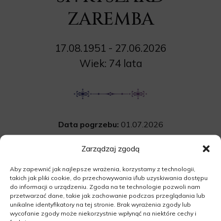
ZAREMBA
17.08.1951 - 27.06.2026
Wiek: 74 lata
Data pogrzebu:
01.07.2026
Msza Święta:
o godz. 10:00 w kościele
Zarządzaj zgodą
pw. Niepokalanego Poczęcia NMP w Łagówku
Aby zapewnić jak najlepsze wrażenia, korzystamy z technologii,
Łagówek 6, 66-220 Łagówek
takich jak pliki cookie, do przechowywania i/lub uzyskiwania dostępu
Cmentarz:
komunalny w Łagówku
do informacji o urządzeniu. Zgoda na te technologie pozwoli nam
przetwarzać dane, takie jak zachowanie podczas przeglądania lub
Trześniowska, 66-220 Łagówek
unikalne identyfikatory na tej stronie. Brak wyrażenia zgody lub
wycofanie zgody może niekorzystnie wpłynąć na niektóre cechy i