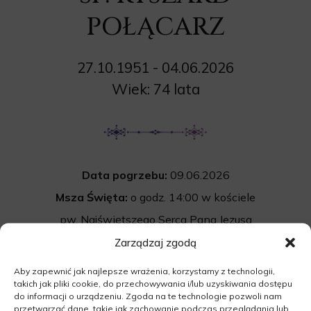
POŁĄCARZ
27.10.1951 - 04.06.2026
Wiek: 74 lata
Data pogrzebu:
09.06.2026
Msza Święta:
o godz. 14:00 w kościele
pw. Najświętszego Serca Pana Jezusa
w Krobielewku
Zarządzaj zgodą
Krobielewko 27A, 66-441 Krobielewko
Aby zapewnić jak najlepsze wrażenia, korzystamy z technologii,
takich jak pliki cookie, do przechowywania i/lub uzyskiwania dostępu
Cmentarz:
Uroczystość pogrzebowa
do informacji o urządzeniu. Zgoda na te technologie pozwoli nam
rozpocznie się po mszy św. na cmentarzu
przetwarzać dane, takie jak zachowanie podczas przeglądania lub