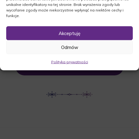
unikalne identyfikatory na tej stronie. Brak wyrażenia zgody lub
komunalnym w Krobielewku.
wycofanie zgody może niekorzystnie wpłynąć na niektóre cechy i
funkcje.
Krobielewko, 66-441 Krobielewko
Akceptuję
UDOSTĘPNIJ NEKROLOG
Odmów
Polityka prywatności
POBIERZ POWIADOMIENIE SMS