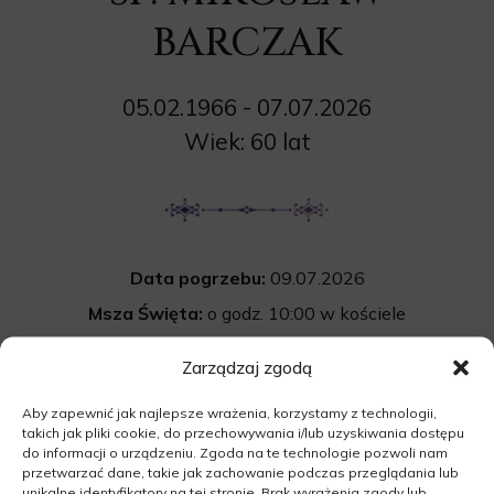
BARCZAK
05.02.1966 - 07.07.2026
Wiek: 60 lat
Data pogrzebu:
09.07.2026
Msza Święta:
o godz. 10:00 w kościele
pw. Matki Bożej Różańcowej w Lubniewicach
Zarządzaj zgodą
DW136, 69-210 Lubniewice
Aby zapewnić jak najlepsze wrażenia, korzystamy z technologii,
Cmentarz:
Uroczystość pogrzebowa
takich jak pliki cookie, do przechowywania i/lub uzyskiwania dostępu
rozpocznie się po mszy św. na cmentarzu
do informacji o urządzeniu. Zgoda na te technologie pozwoli nam
przetwarzać dane, takie jak zachowanie podczas przeglądania lub
komunalnym w Lubniewicach.
unikalne identyfikatory na tej stronie. Brak wyrażenia zgody lub