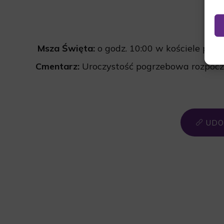
Msza Święta:
o godz. 10:00 w kościele par
Cmentarz:
Uroczystość pogrzebowa rozpoczn
UDO