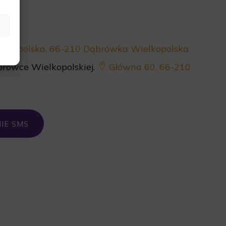
lkopolska, 66-210 Dąbrówka Wielkopolska
rówce Wielkopolskiej.
Główna 60, 66-210
IE SMS