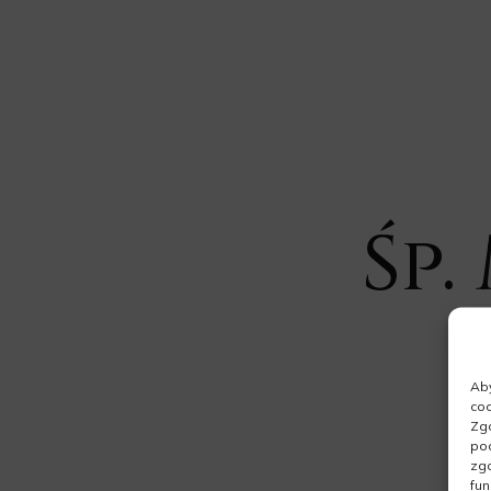
Śp
Aby
coo
Zgo
pod
zgo
fun