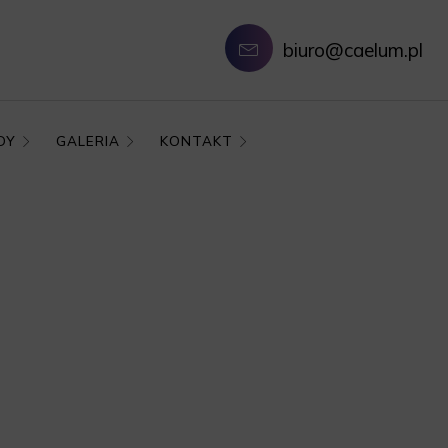
biuro@caelum.pl
DY
GALERIA
KONTAKT