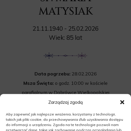
MATYSIAK
21.11.1940 - 25.02.2026
Wiek: 85 lat
Data pogrzebu:
28.02.2026
Msza Święta:
o godz. 10:00 w kościele
parafialnym w Dąbrówce Wielkopolskiej
66-210 Dąbrówka Wielkopolska
Zarządzaj zgodą
Cmentarz:
Uroczystość pogrzebowa
Aby zapewnić jak najlepsze wrażenia, korzystamy z technologii,
takich jak pliki cookie, do przechowywania i/lub uzyskiwania dostępu
rozpocznie się po mszy św. na cmentarzu
do informacji o urządzeniu. Zgoda na te technologie pozwoli nam
parafialnym w Dąbrówce Wielkopolskiej.
przetwarzać dane, takie jak zachowanie podczas przeglądania lub