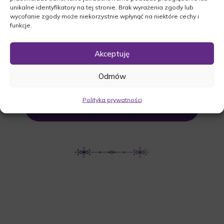
unikalne identyfikatory na tej stronie. Brak wyrażenia zgody lub
Główna 60, 66-210 Dąbrówka
wycofanie zgody może niekorzystnie wpłynąć na niektóre cechy i
funkcje.
Wielkopolska
Akceptuję
UDOSTĘPNIJ NEKROLOG
Odmów
Polityka prywatności
POBIERZ POWIADOMIENIE SMS