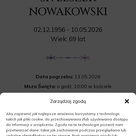
NOWAKOWSKI
02.12.1956 - 10.05.2026
Wiek: 69 lat
Data pogrzebu:
13.05.2026
Msza Święta:
o godz. 10:00 w kościele
pw. św. Anny w Nowej Wsi
Zarządzaj zgodą
Nowa Wieś 61A, 66-350 Nowa Wieś
Aby zapewnić jak najlepsze wrażenia, korzystamy z technologii,
Cmentarz:
Uroczystość pogrzebowa
takich jak pliki cookie, do przechowywania i/lub uzyskiwania dostępu
rozpocznie się po mszy św. na cmentarzu
do informacji o urządzeniu. Zgoda na te technologie pozwoli nam
przetwarzać dane, takie jak zachowanie podczas przeglądania lub
komunalnym w Nowej Wsi.
unikalne identyfikatory na tej stronie. Brak wyrażenia zgody lub