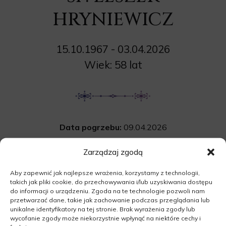
HRYNIEWICZ
15.10.1967 - 03.04.2026
Wiek: 58 lat
Data pogrzebu:
09.04.2026
Msza Święta:
o godz. 14:00 w kościele
Zarządzaj zgodą
w Niedźwiedziu
Aby zapewnić jak najlepsze wrażenia, korzystamy z technologii,
Niedźwiedź 29A, 66-220 Niedźwiedź
takich jak pliki cookie, do przechowywania i/lub uzyskiwania dostępu
Cmentarz:
komunalny w Niedźwiedziu
do informacji o urządzeniu. Zgoda na te technologie pozwoli nam
przetwarzać dane, takie jak zachowanie podczas przeglądania lub
66-220 Niedźwiedź
unikalne identyfikatory na tej stronie. Brak wyrażenia zgody lub
wycofanie zgody może niekorzystnie wpłynąć na niektóre cechy i