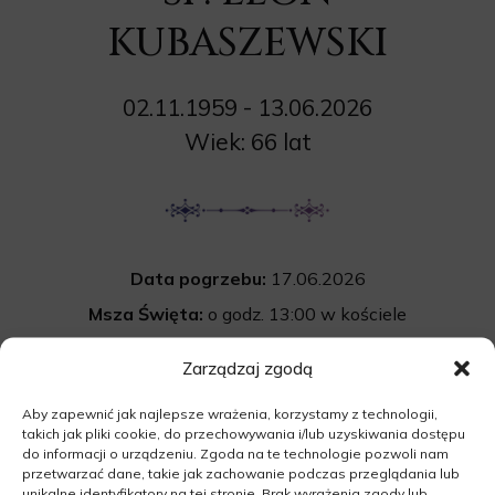
KUBASZEWSKI
02.11.1959 - 13.06.2026
Wiek: 66 lat
Data pogrzebu:
17.06.2026
Msza Święta:
o godz. 13:00 w kościele
pw. św. Wojciecha w Międzyrzeczu
Zarządzaj zgodą
Ogrodowa 7, 66-300 Międzyrzecz
Aby zapewnić jak najlepsze wrażenia, korzystamy z technologii,
Wyprowadzenie do grobu o godz.
14:00
takich jak pliki cookie, do przechowywania i/lub uzyskiwania dostępu
Cmentarz:
Uroczystość pogrzebowa
do informacji o urządzeniu. Zgoda na te technologie pozwoli nam
przetwarzać dane, takie jak zachowanie podczas przeglądania lub
na cmentarzu komunalnym w Międzyrzeczu.
unikalne identyfikatory na tej stronie. Brak wyrażenia zgody lub