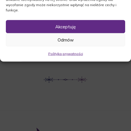
wycofanie zgody może niekorzystnie wpłynąć na niektóre cechy i
https://maps.app.goo.gl/6GzS13UBKd4Ea16SA
funkcje.
Akceptuję
UDOSTĘPNIJ NEKROLOG
Odmów
POBIERZ POWIADOMIENIE SMS
Polityka prywatności