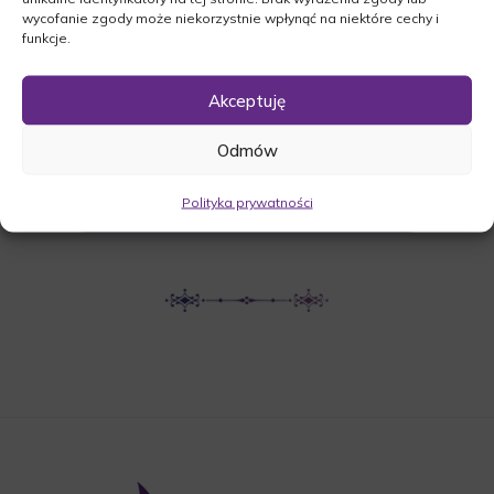
wycofanie zgody może niekorzystnie wpłynąć na niektóre cechy i
Rogoziniec, 66-210 Rogoziniec
funkcje.
Akceptuję
UDOSTĘPNIJ NEKROLOG
Odmów
POBIERZ POWIADOMIENIE SMS
Polityka prywatności