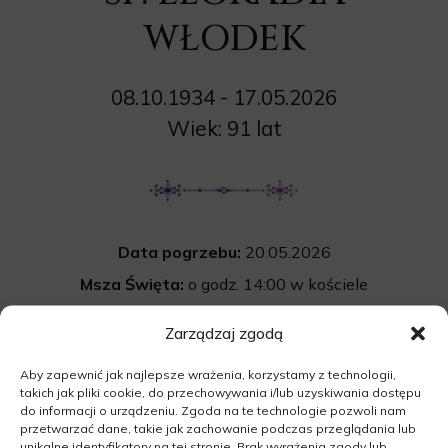
WŁODEK
08.10.1934 - 17.05.2026
Wiek: 91 lat
Data pogrzebu:
20.05.2026
Msza Święta:
o godz. 14:00 w kościele
pw. św. Józefa w Rogozińcu
Zarządzaj zgodą
Główna, 66-210 Rogoziniec
Aby zapewnić jak najlepsze wrażenia, korzystamy z technologii,
Cmentarz:
Uroczystość pogrzebowa
takich jak pliki cookie, do przechowywania i/lub uzyskiwania dostępu
rozpocznie się po mszy św. na cmentarzu
do informacji o urządzeniu. Zgoda na te technologie pozwoli nam
przetwarzać dane, takie jak zachowanie podczas przeglądania lub
komunalnym w Rogozińcu.
unikalne identyfikatory na tej stronie. Brak wyrażenia zgody lub