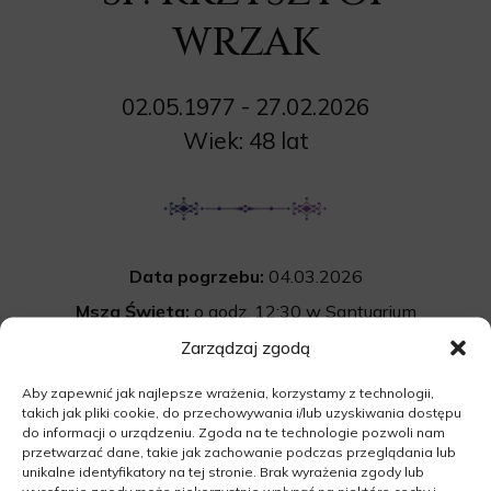
WRZAK
02.05.1977 - 27.02.2026
Wiek: 48 lat
Data pogrzebu:
04.03.2026
Msza Święta:
o godz. 12:30 w Santuarium
Miłosierdzia Bożego w Świebodzinie
Zarządzaj zgodą
Osiedle Łużyckie 52, 66-200 Świebodzin
Aby zapewnić jak najlepsze wrażenia, korzystamy z technologii,
takich jak pliki cookie, do przechowywania i/lub uzyskiwania dostępu
Wyprowadzenie do grobu o godz.
14:00
do informacji o urządzeniu. Zgoda na te technologie pozwoli nam
Cmentarz:
komunalny w Świebodzinie
przetwarzać dane, takie jak zachowanie podczas przeglądania lub
unikalne identyfikatory na tej stronie. Brak wyrażenia zgody lub
Łęgowska 6, 66-200 Świebodzin