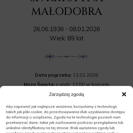
MAŁODOBRA
26.06.1936 - 08.01.2026
Wiek: 89 lat
Data pogrzebu:
12.01.2026
Msza Święta:
o godz. 12:00 w kościele
pw. św. Stanisława Kostki w Sulechowie
Zarządzaj zgodą
Wyprowadzenie do grobu o godz.
14:00
Aby zapewnić jak najlepsze wrażenia, korzystamy z technologii,
takich jak pliki cookie, do przechowywania i/lub uzyskiwania dostępu
Cmentarz:
Uroczystość pogrzebowa
do informacji o urządzeniu. Zgoda na te technologie pozwoli nam
na cmentarzu komunalnym w Sulechowie
przetwarzać dane, takie jak zachowanie podczas przeglądania lub
unikalne identyfikatory na tej stronie. Brak wyrażenia zgody lub
66-100 Suleców