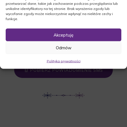
przetwarzać dane, takie jak zachowanie podczas przeglądania lub
komunalnym w Trzemesznie Lubuskim.
unikalne identyfikatory na tej stronie. Brak wyrażenia zgody lub
wycofanie zgody może niekorzystnie wpłynąć na niektóre cechy i
Poznańska 70, 69-213 Trzemeszno
funkcje.
Lubuskie
Akceptuję
Odmów
UDOSTĘPNIJ NEKROLOG
Polityka prywatności
POBIERZ POWIADOMIENIE SMS