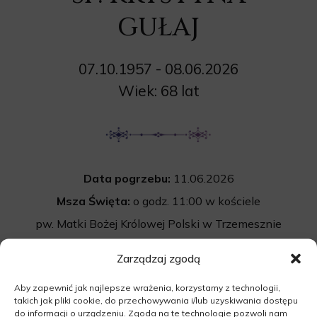
GUŁAJ
07.10.1957 - 08.06.2026
Wiek: 68 lat
Data pogrzebu:
11.06.2026
Msza Święta:
o godz. 11:00 w kościele
pw. Matki Bożej Królowej Polski w Trzemesznie
Lubuskim
Zarządzaj zgodą
69-200 Trzemeszno Lubuskie
Aby zapewnić jak najlepsze wrażenia, korzystamy z technologii,
Cmentarz:
Uroczystość pogrzebowa
takich jak pliki cookie, do przechowywania i/lub uzyskiwania dostępu
rozpocznie się po mszy św. na cmentarzu
do informacji o urządzeniu. Zgoda na te technologie pozwoli nam