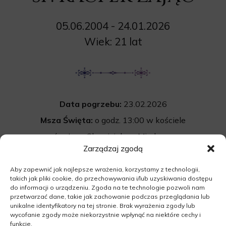
05.06.2004 - 24.01.2026
Wiek: 21 lat
Data pogrzebu:
23.02.2026
Msza Święta:
o godz. 13:00 w kościele
pw. św. Jana Chrzciciela w Międzyrzeczu
Zarządzaj zgodą
Wyprowadzenie do grobu o godz.
14:00
Cmentarz:
Uroczystość pogrzebowa
Aby zapewnić jak najlepsze wrażenia, korzystamy z technologii,
takich jak pliki cookie, do przechowywania i/lub uzyskiwania dostępu
na cmentarzu komunalnym w Międzyrzeczu.
do informacji o urządzeniu. Zgoda na te technologie pozwoli nam
przetwarzać dane, takie jak zachowanie podczas przeglądania lub
66-300 Międzyrzecz
unikalne identyfikatory na tej stronie. Brak wyrażenia zgody lub
wycofanie zgody może niekorzystnie wpłynąć na niektóre cechy i
funkcje.