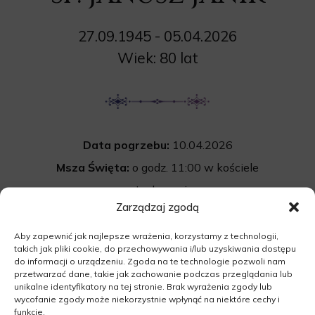
27.09.1945 - 05.04.2026
Wiek: 80 lat
Data pogrzebu:
10.04.2026
Msza Święta:
o godz. 11:00 w kościele
w Jordanowie
Zarządzaj zgodą
Jordanowo 2, 66-200 Jordanowo
Wyprowadzenie do grobu o godz.
12:00
Aby zapewnić jak najlepsze wrażenia, korzystamy z technologii,
takich jak pliki cookie, do przechowywania i/lub uzyskiwania dostępu
Cmentarz:
komunalny w Świebodzinie
do informacji o urządzeniu. Zgoda na te technologie pozwoli nam
przetwarzać dane, takie jak zachowanie podczas przeglądania lub
Łęgowska 6, 66-200 Świebodzin
unikalne identyfikatory na tej stronie. Brak wyrażenia zgody lub
wycofanie zgody może niekorzystnie wpłynąć na niektóre cechy i
funkcje.