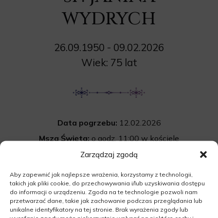
WYDRYCH
26.09.1950 - 09.02.2026
Wiek: 75 lat
Data pogrzebu:
12.02.2026
Msza Święta:
o godz. 11:00 w kościele
pw. św. Jana Chrzciciela w Międzyrzeczu
Zarządzaj zgodą
Wyprowadzenie do grobu o godz.
12:00
Aby zapewnić jak najlepsze wrażenia, korzystamy z technologii,
takich jak pliki cookie, do przechowywania i/lub uzyskiwania dostępu
Cmentarz:
Uroczystość pogrzebowa
do informacji o urządzeniu. Zgoda na te technologie pozwoli nam
na cmentarzu komunalnym w Międzyrzeczu.
przetwarzać dane, takie jak zachowanie podczas przeglądania lub
unikalne identyfikatory na tej stronie. Brak wyrażenia zgody lub
66-300 Międzyrzecz