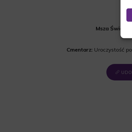
Msza Święta:
Cmentarz:
Uroczystość p
UDO