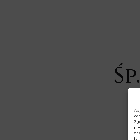
Śp
Aby
coo
Zgo
pod
zgo
fun