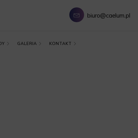
biuro@caelum.pl
DY
GALERIA
KONTAKT