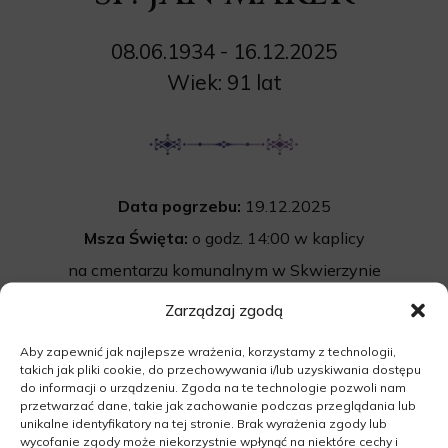
08.06.1934 - 16.12.2025
Wiek: 91 lat
Data pogrzebu:
19.12.2025
Msza Święta:
o godz. 14:00 w kaplicy
na cmentarzu komunalnym w Skwierzynie
Cmentarz:
Uroczystość pogrzebowa
Zarządzaj zgodą
rozpocznie się po mszy św. na cmentarzu
Aby zapewnić jak najlepsze wrażenia, korzystamy z technologii,
komunalnym w Skwierzynie (cmentarz
takich jak pliki cookie, do przechowywania i/lub uzyskiwania dostępu
do informacji o urządzeniu. Zgoda na te technologie pozwoli nam
bez kaplicy)
przetwarzać dane, takie jak zachowanie podczas przeglądania lub
unikalne identyfikatory na tej stronie. Brak wyrażenia zgody lub
66-440 Skwierzyna
wycofanie zgody może niekorzystnie wpłynąć na niektóre cechy i