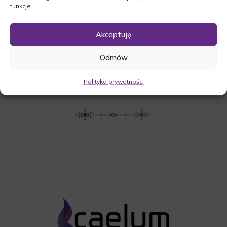
funkcje.
UDOSTĘPNIJ NEKROLOG
Akceptuję
Odmów
POBIERZ POWIADOMIENIE SMS
Polityka prywatności