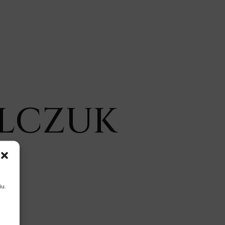
ELCZUK
u.