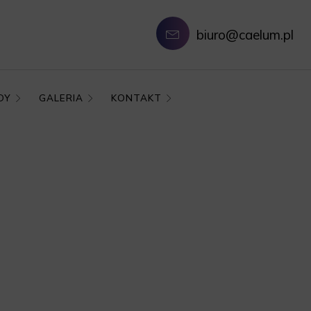
biuro@caelum.pl
DY
GALERIA
KONTAKT