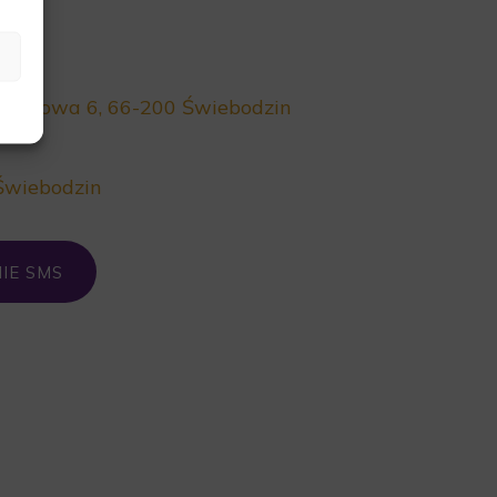
Parkowa 6, 66-200 Świebodzin
Świebodzin
IE SMS