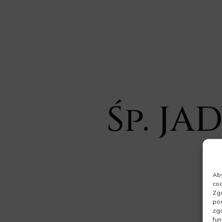
Śp. J
Aby
coo
Zgo
pod
zgo
fun