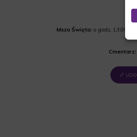
Msza Święta:
o godz. 13:00 w 
Cmentarz:
UDO