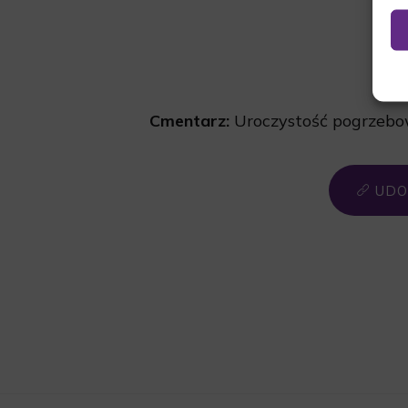
Cmentarz:
Uroczystość pogrzeb
UDO