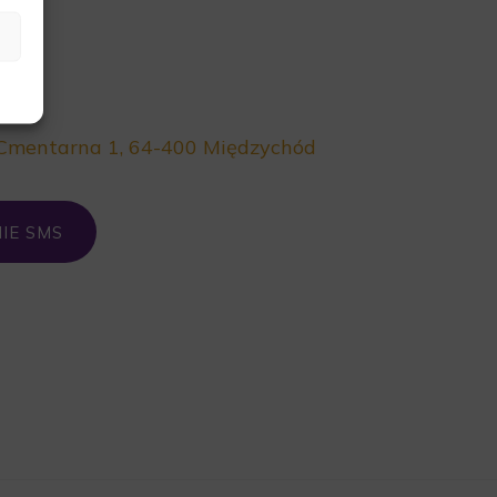
mentarna 1, 64-400 Międzychód
IE SMS