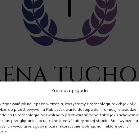
IRENA TUCH
Zarządzaj zgodą
07.02.1953 - 30.05.2026
 zapewnić jak najlepsze wrażenia, korzystamy z technologii, takich jak pliki
Wiek: 73 lata
kie, do przechowywania i/lub uzyskiwania dostępu do informacji o urządzeni
da na te technologie pozwoli nam przetwarzać dane, takie jak zachowanie
czas przeglądania lub unikalne identyfikatory na tej stronie. Brak wyrażenia
dy lub wycofanie zgody może niekorzystnie wpłynąć na niektóre cechy i
kcje.