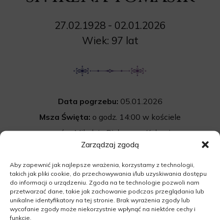
27.02.1928 - 02.01.2026
Wiek: 97 lat
Data pogrzebu:
05.01.2026
Msza Święta:
o godz. 14:00 w kościele
pw. św. Mikołaja Biskupa w Kaławie
Zarządzaj zgodą
Cmentarz:
Uroczystość pogrzebowa
rozpocznie się po mszy św. na cmentarzu
Aby zapewnić jak najlepsze wrażenia, korzystamy z technologii,
takich jak pliki cookie, do przechowywania i/lub uzyskiwania dostępu
komunalnym w Kaławie
do informacji o urządzeniu. Zgoda na te technologie pozwoli nam
przetwarzać dane, takie jak zachowanie podczas przeglądania lub
66-300 Kaława
unikalne identyfikatory na tej stronie. Brak wyrażenia zgody lub
wycofanie zgody może niekorzystnie wpłynąć na niektóre cechy i
funkcje.