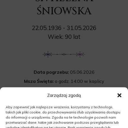
ŚNIOWSKA
22.05.1936 - 31.05.2026
Wiek: 90 lat
Data pogrzebu:
05.06.2026
Msza Święta:
o godz. 14:00 w kaplicy
na cmentarzu komunalnym w Skwierzynie
Zarządzaj zgodą
Międzyrzecka 12B, 66-440 Skwierzyna
Aby zapewnić jak najlepsze wrażenia, korzystamy z technologii,
Cmentarz:
Uroczystość pogrzebowa
takich jak pliki cookie, do przechowywania i/lub uzyskiwania dostępu
rozpocznie się po mszy św. na cmentarzu
do informacji o urządzeniu. Zgoda na te technologie pozwoli nam
przetwarzać dane, takie jak zachowanie podczas przeglądania lub
komunalnym w Skwierzynie.
unikalne identyfikatory na tej stronie. Brak wyrażenia zgody lub