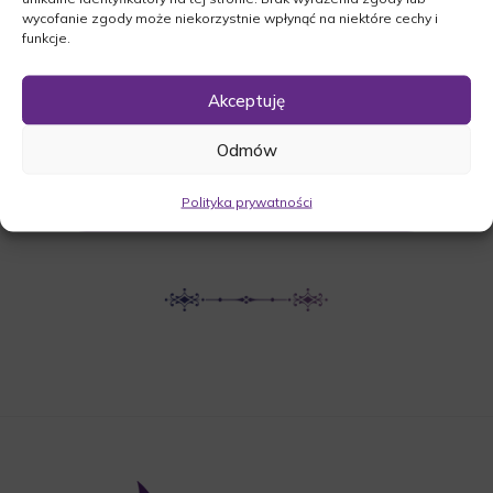
wycofanie zgody może niekorzystnie wpłynąć na niektóre cechy i
Międzyrzecka 12B, 66-440 Skwierzyna
funkcje.
Akceptuję
UDOSTĘPNIJ NEKROLOG
Odmów
POBIERZ POWIADOMIENIE SMS
Polityka prywatności