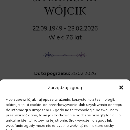
WÓJCIK
22.09.1949 - 23.02.2026
Wiek: 76 lat
Data pogrzebu:
25.02.2026
Wyprowadzenie do grobu o godz.
11:00
Zarządzaj zgodą
Cmentarz:
Uroczystość pogrzebwa odbędzie
Aby zapewnić jak najlepsze wrażenia, korzystamy z technologii,
się przy grobie rodzinnym na cmentarzu
takich jak pliki cookie, do przechowywania i/lub uzyskiwania dostępu
komunalnym w Bojadłach.
do informacji o urządzeniu. Zgoda na te technologie pozwoli nam
przetwarzać dane, takie jak zachowanie podczas przeglądania lub
Cmentarna, 66-130 Bojadła
unikalne identyfikatory na tej stronie. Brak wyrażenia zgody lub
wycofanie zgody może niekorzystnie wpłynąć na niektóre cechy i