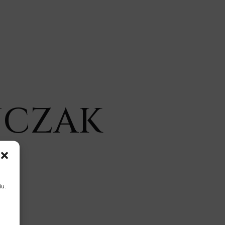
AJCZAK
u.