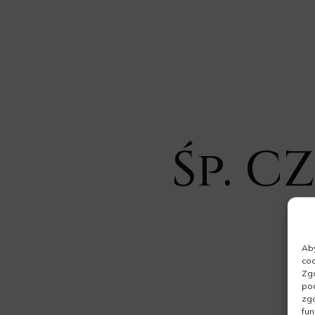
Śp. C
Aby
coo
Zgo
pod
zgo
fun