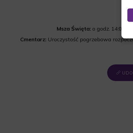
Msza Święta:
o godz. 14:00 w
Cmentarz:
Uroczystość pogrzebowa rozpocz
UDO