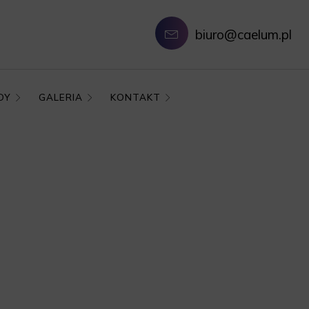
biuro@caelum.pl
DY
GALERIA
KONTAKT