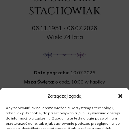
STACHOWIAK
06.11.1951 - 06.07.2026
Wiek: 74 lata
Data pogrzebu:
10.07.2026
Msza Święta:
o godz. 10:00 w kaplicy
na cmentarzu parafialnym w Konotopie
Zarządzaj zgodą
Kościelna 6, 67-416 Konotop
Aby zapewnić jak najlepsze wrażenia, korzystamy z technologii,
Cmentarz:
Uroczystość pogrzebowa
takich jak pliki cookie, do przechowywania i/lub uzyskiwania dostępu
rozpocznie się po mszy św. na cmentarzu
do informacji o urządzeniu. Zgoda na te technologie pozwoli nam
przetwarzać dane, takie jak zachowanie podczas przeglądania lub
parafialnym w Konotopie.
unikalne identyfikatory na tej stronie. Brak wyrażenia zgody lub