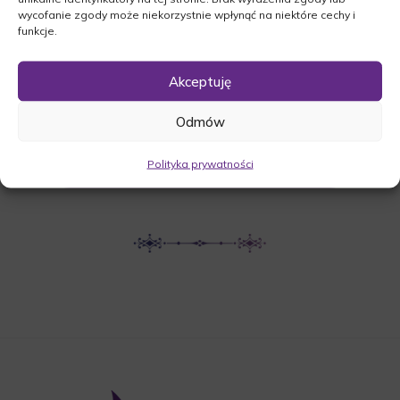
wycofanie zgody może niekorzystnie wpłynąć na niektóre cechy i
Kościelna 6, 67-416 Konotop
funkcje.
Akceptuję
UDOSTĘPNIJ NEKROLOG
Odmów
POBIERZ POWIADOMIENIE SMS
Polityka prywatności