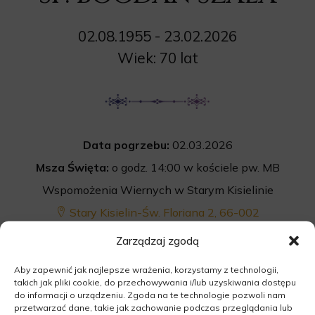
02.08.1955 - 23.02.2026
Wiek: 70 lat
Data pogrzebu:
02.03.2026
Msza Święta:
o godz. 14:00 w kościele pw. MB
Wspomożenia Wiernych w Starym Kisielinie
Stary Kisielin-Św. Floriana 2, 66-002
Zielona Góra
Zarządzaj zgodą
Cmentarz:
uroczystość pogrzebowa po Mszy
Aby zapewnić jak najlepsze wrażenia, korzystamy z technologii,
św. na cmentarzu komunalnym w Starym
takich jak pliki cookie, do przechowywania i/lub uzyskiwania dostępu
do informacji o urządzeniu. Zgoda na te technologie pozwoli nam
Kisielinie
przetwarzać dane, takie jak zachowanie podczas przeglądania lub