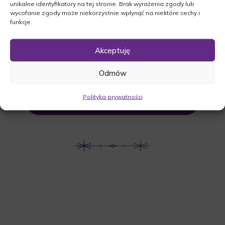
unikalne identyfikatory na tej stronie. Brak wyrażenia zgody lub
Stary Kisielin-Pocztowa, 66-002 Zielona
wycofanie zgody może niekorzystnie wpłynąć na niektóre cechy i
funkcje.
Góra
Akceptuję
UDOSTĘPNIJ NEKROLOG
Odmów
Polityka prywatności
POBIERZ POWIADOMIENIE SMS