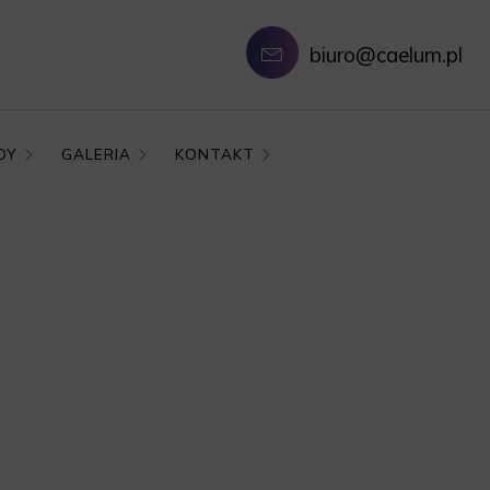
biuro@caelum.pl
DY
GALERIA
KONTAKT