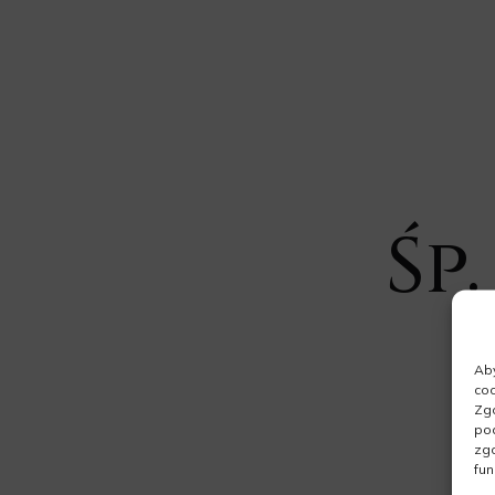
Śp
Aby
coo
Zgo
pod
zgo
fun