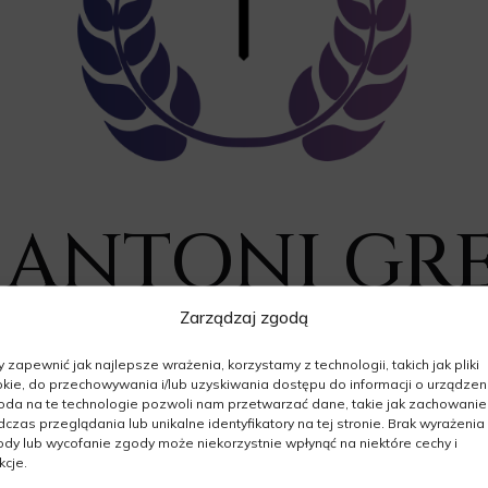
. ANTONI GR
Zarządzaj zgodą
18.10.1943 - 21.02.2026
 zapewnić jak najlepsze wrażenia, korzystamy z technologii, takich jak pliki
Wiek: 82 lata
kie, do przechowywania i/lub uzyskiwania dostępu do informacji o urządzeni
da na te technologie pozwoli nam przetwarzać dane, takie jak zachowanie
czas przeglądania lub unikalne identyfikatory na tej stronie. Brak wyrażenia
dy lub wycofanie zgody może niekorzystnie wpłynąć na niektóre cechy i
kcje.