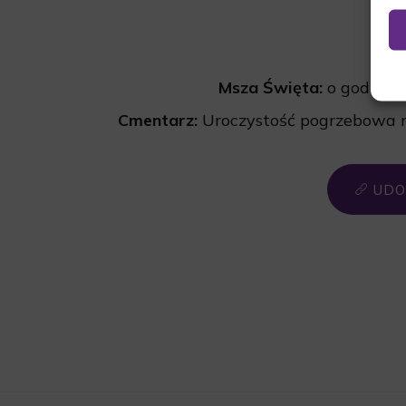
Msza Święta:
o godz. 1
Cmentarz:
Uroczystość pogrzebowa r
UDO