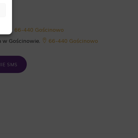
wie
66-440 Gościnowo
m w Gościnowie.
66-440 Gościnowo
IE SMS