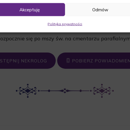
Akceptuję
Odmów
Data pogrzebu:
26.02.2026
Polityka prywatności
4:00 w kaplicy na cmentarzu parafialnym w Gościno
ozpocznie się po mszy św. na cmentarzu parafialny
STĘPNIJ NEKROLOG
POBIERZ POWIADOMIEN