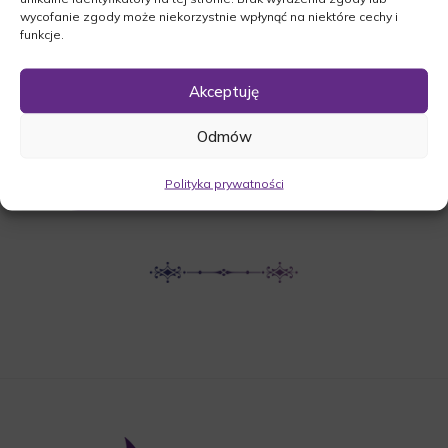
wycofanie zgody może niekorzystnie wpłynąć na niektóre cechy i
Leśna 6, 66-439 Kołczyn
funkcje.
Akceptuję
UDOSTĘPNIJ NEKROLOG
Odmów
POBIERZ POWIADOMIENIE SMS
Polityka prywatności