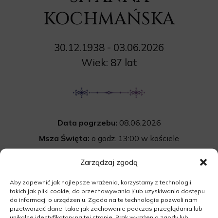
KOCHMAŃSKA
30.12.1938 - 03.06.2026
Wiek: 87 lat
Data pogrzebu:
08.06.2026
Msza Święta:
o godz. 13:00 w kościele
pw. św. Stanisława Kostki w Kołczynie
Zarządzaj zgodą
Kołczyn, 66-439 Kołczyn
Aby zapewnić jak najlepsze wrażenia, korzystamy z technologii,
Cmentarz:
Uroczystość pogrzebowa
takich jak pliki cookie, do przechowywania i/lub uzyskiwania dostępu
rozpocznie się po mszy św. na cmentarzu
do informacji o urządzeniu. Zgoda na te technologie pozwoli nam
przetwarzać dane, takie jak zachowanie podczas przeglądania lub
komunalnym w Kołczynie.
unikalne identyfikatory na tej stronie. Brak wyrażenia zgody lub