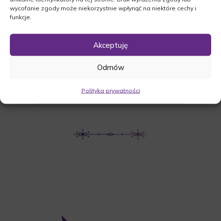
wycofanie zgody może niekorzystnie wpłynąć na niektóre cechy i
Międzyrzecka 12B, 66-440 Skwierzyna
funkcje.
Akceptuję
UDOSTĘPNIJ NEKROLOG
Odmów
POBIERZ POWIADOMIENIE SMS
Polityka prywatności