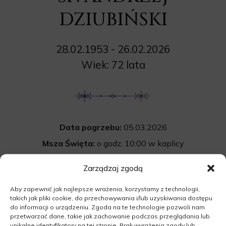
DZIUBIŃSKI
28.02.1953 - 26.02.2026
Wiek: 72 lata
Data pogrzebu:
05.03.2026
Msza Święta:
o godz. 10:00 w kaplicy
na cmentarzu komunalnym w Skwierzynie
Zarządzaj zgodą
Międzyrzecka 12B, 66-440 Skwierzyna
Aby zapewnić jak najlepsze wrażenia, korzystamy z technologii,
Cmentarz:
Uroczystość pogrzebowa
takich jak pliki cookie, do przechowywania i/lub uzyskiwania dostępu
rozpocznie się po mszy św. na cmentarzu
do informacji o urządzeniu. Zgoda na te technologie pozwoli nam
przetwarzać dane, takie jak zachowanie podczas przeglądania lub
komunalnym w Skwierzynie.
unikalne identyfikatory na tej stronie. Brak wyrażenia zgody lub